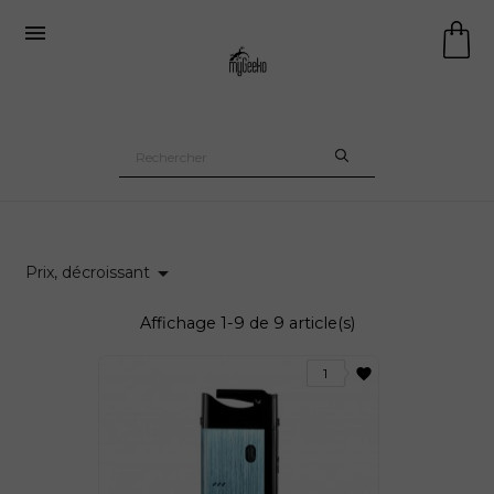


Prix, décroissant
Affichage 1-9 de 9 article(s)
31 avis
favorite
1