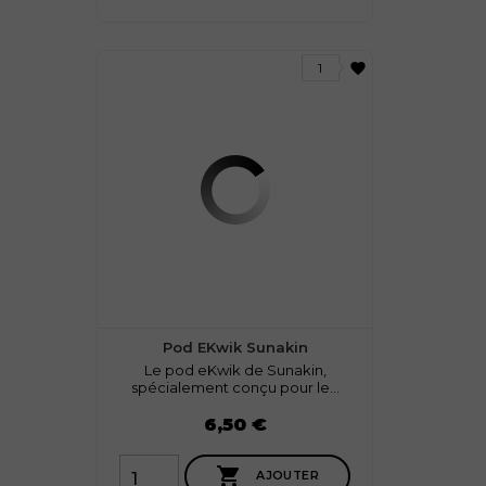
favorite
1
Pod EKwik Sunakin
Le pod eKwik de Sunakin,
spécialement conçu pour le...
Prix
6,50 €

AJOUTER