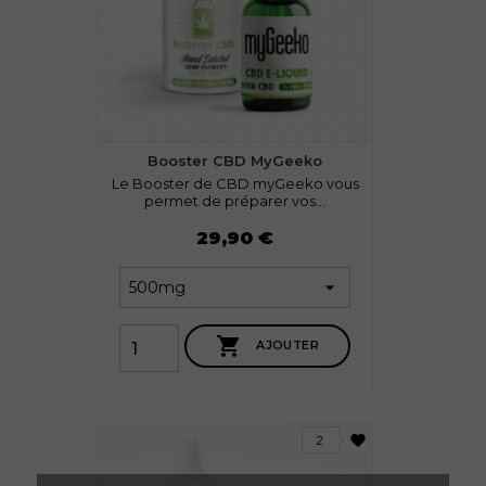
Booster CBD MyGeeko
Le Booster de CBD myGeeko vous
permet de préparer vos...
Prix
29,90 €

AJOUTER
favorite
2