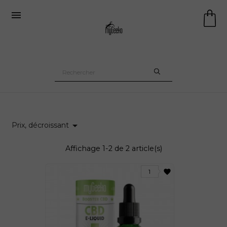


Prix, décroissant
Affichage 1-2 de 2 article(s)
7 avis
favorite
1