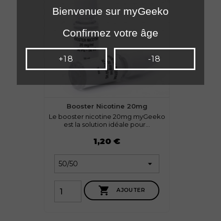
Bienvenue sur myGeeko
Confirmez votre âge
+18
-18
Booster Nicotine 20mg
Le booster nicotine 20mg myGeeko
est la solution idéale pour...
Prix
1,20 €

AJOUTER