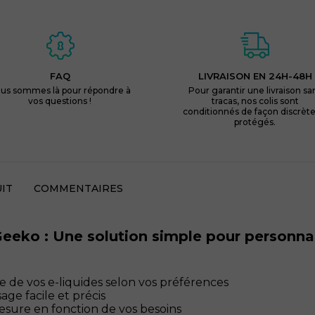
FAQ
LIVRAISON EN 24H-48H
us sommes là pour répondre à
Pour garantir une livraison sa
vos questions !
tracas, nos colis sont
conditionnés de façon discrète
protégés.
IT
COMMENTAIRES
ko : Une solution simple pour personnali
e de vos e-liquides selon vos préférences
ge facile et précis
esure en fonction de vos besoins