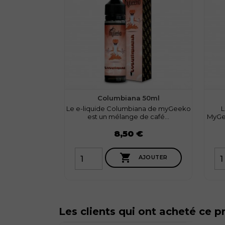
Columbiana 50ml
Le e-liquide Columbiana de myGeeko
L
est un mélange de café...
MyGee
Prix
Prix
8,50 €

AJOUTER
Les clients qui ont acheté ce p