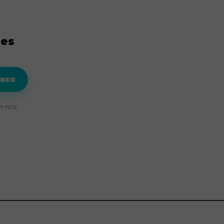
res
NNER
r nos