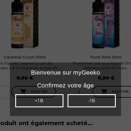
Caramel Crush 50ml
Punk Pink 50ml
'e-liquide Caramel Crush de
"Punk Pink" est un e-liquide 50
ko est un mélange exquis de...
délicieux goût de fruits...
Bienvenue sur myGeeko
Prix
8,50 €
8,50 €
Confirmez votre âge


AJOUTER
AJOUTER
+18
-18
roduit ont également acheté...