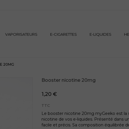
VAPORISATEURS
E-CIGARETTES
E-LIQUIDES
H
NE 20MG
Booster nicotine 20mg
1,20 €
TTC
Le booster nicotine 20mg myGeeko est la so
nicotine de vos e-liquides. Présenté dans u
facile et précis. Sa composition équilibré