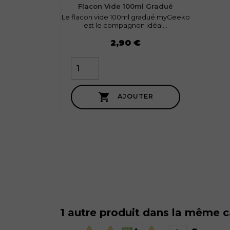
favorite
1
Flacon Vide 100ml Gradué
T
Le flacon vide 100ml gradué myGeeko
Le T-s
est le compagnon idéal...
con
Prix
Prix
2,90 €

AJOUTER
1 autre produit dans la même c