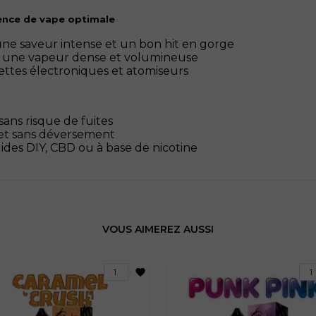
ence de vape optimale
ne saveur intense et un bon hit en gorge
r une vapeur dense et volumineuse
ettes électroniques et atomiseurs
ans risque de fuites
 et sans déversement
ides DIY, CBD ou à base de nicotine
VOUS AIMEREZ AUSSI
favorite
1
1
29 avis
30 avis