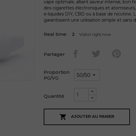
vape optimale, alliant saveur intense, bon 
des cigarettes électroniques et atomiseurs,
e-liquides DIY, CBD ou à base de nicotine. 
garantissent une utilisation simple et sans
Real time:
3
Visitor right now
Partager
Proportion
PG/VG
Quantité

AJOUTER AU PANIER