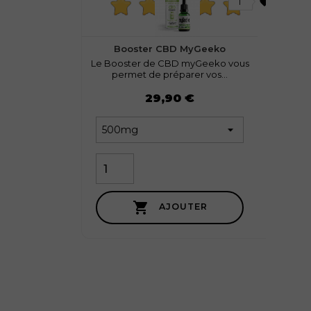
favorite
1
7 avis
Booster CBD MyGeeko
Le Booster de CBD myGeeko vous
permet de préparer vos...
Prix
29,90 €

AJOUTER