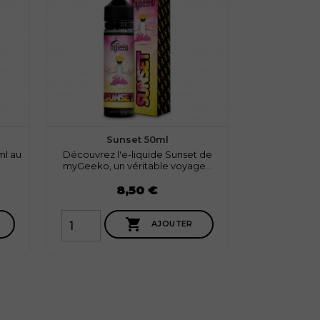
Sunset 50ml
MyGee
ml au
Découvrez l'e-liquide Sunset de
Découvrez d
myGeeko, un véritable voyage...
liquide myGe
Prix
Prix
8,50 €
2

AJOUTER