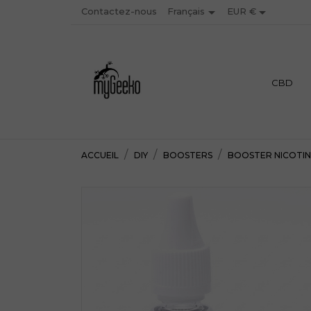


Contactez-nous
EUR €
Français
PREMIUM
CBD
ACCUEIL
DIY
BOOSTERS
BOOSTER NICOTI