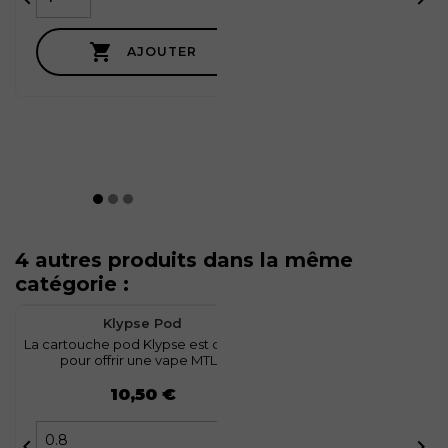

AJOUTER
4 autres produits dans la même
catégorie :
favorite
0
Klypse Pod
La cartouche pod Klypse est conçue
pour offrir une vape MTL...
Prix
10,50 €

