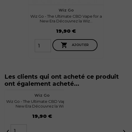
Wiz Go
Wiz Go - The Ultimate CBD Vape for a
New Era Découvrez la Wiz...
Prix
19,90 €

AJOUTER
Les clients qui ont acheté ce produit
ont également acheté...
favorite
0
Wiz Go
Wiz Go - The Ultimate CBD Vape for a
New Era Découvrez la Wiz...
Prix
19,90 €

