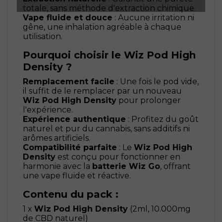
totale, sans méthode d'extraction chimique.
Vape fluide et douce
: Aucune irritation ni
gêne, une inhalation agréable à chaque
utilisation.
Pourquoi choisir le Wiz Pod High
Density ?
Remplacement facile
: Une fois le pod vide,
il suffit de le remplacer par un nouveau
Wiz Pod High Density
pour prolonger
l'expérience.
Expérience authentique
: Profitez du goût
naturel et pur du cannabis, sans additifs ni
arômes artificiels.
Compatibilité parfaite
: Le
Wiz Pod High
Density
est conçu pour fonctionner en
harmonie avec la
batterie Wiz Go
, offrant
une vape fluide et réactive.
Contenu du pack :
1 x
Wiz Pod High Density
(2ml, 10.000mg
de CBD naturel)