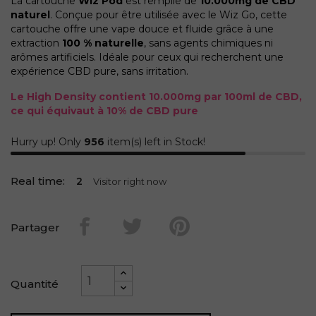
La cartouche
Wiz Pod
est remplie de
10.000mg de CBD
naturel
. Conçue pour être utilisée avec le Wiz Go, cette
cartouche offre une vape douce et fluide grâce à une
extraction
100 % naturelle
, sans agents chimiques ni
arômes artificiels. Idéale pour ceux qui recherchent une
expérience CBD pure, sans irritation.
Le High Density contient 10.000mg par 100ml de CBD,
ce qui équivaut à 10% de CBD pure
Hurry up! Only
956
item(s) left in Stock!
Real time:
2
Visitor right now
Partager
Quantité