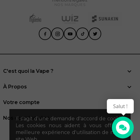
mentions légales.
NOS MARQUES

C'est quoi la Vape ?

À Propos

Votre compte
Salut !
Nos coordonnées
Il s'agit d'une demande d'accord de cookie.
Les cookies nous aident à vous offrir la
meilleure expérience d'utilisation de notre
site Web.