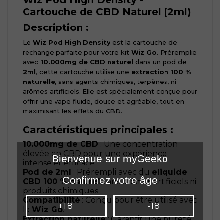
Wiz Pod High Density -
Cartouche de CBD Naturel (2ml)
Description :
Le
Wiz Pod High Density
est la cartouche de
rechange parfaite pour votre kit
Wiz Go
. Préremplie
avec
10.000mg de CBD naturel
dans un pod de
2ml
, cette cartouche utilise une
extraction 100 %
naturelle
, sans agents chimiques, terpènes, ni
arômes artificiels. Elle est spécialement conçue pour
offrir une vape fluide, douce et agréable, tout en
maximisant les effets du CBD.
Caractéristiques principales :
10.000mg de CBD
: Une concentration
élevée en CBD pour une expérience
Bienvenue sur myGeeko
intense et efficace.
Pod de 2ml
: Prérempli avec du
eliquide
Confirmez votre âge
CBD 100 % naturel
, sans arômes artificiels ni
produits chimiques.
Compatibilité
: Conçu pour être utilisé avec
+18
-18
le
Wiz Go
.
Extraction naturelle
: Garantit une pureté