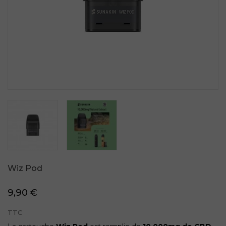
Wiz Pod
9,90 €
TTC