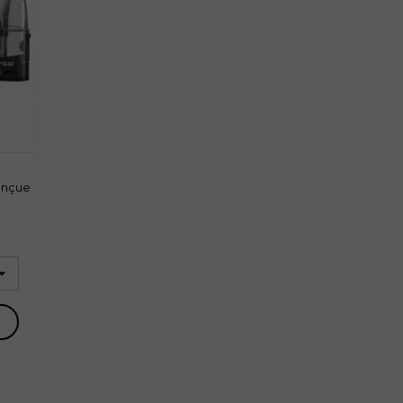
onçue