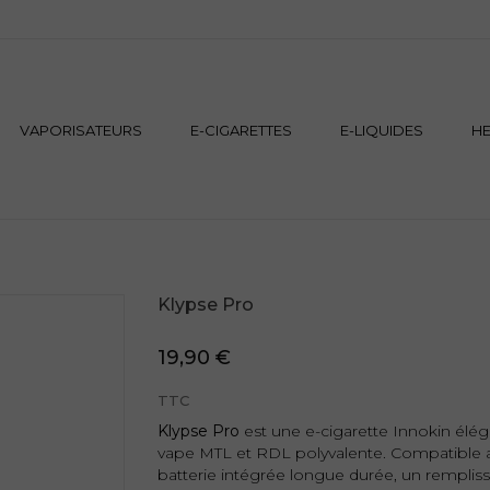
VAPORISATEURS
E-CIGARETTES
E-LIQUIDES
H
Klypse Pro
19,90 €
TTC
Klypse Pro
est une e-cigarette Innokin élég
vape MTL et RDL polyvalente. Compatible a
batterie intégrée longue durée, un rempliss