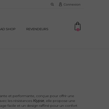
Connexion
EAD SHOP
REVENDEURS
0
ante et performante, conçue pour offrir une
vec les résistances
Klypse
, elle propose une
age facile et un design raffiné pour un confort