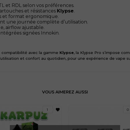
L et RDL selon vos préférences.
artouches et résistances
Klypse
.
es et format ergonomique.
nt une journée complète d’utilisation.
, airflow ajustable.
intégrées signées Innokin.
sa compatibilité avec la gamme
Klypse
, la Klypse Pro s’impose co
é d’utilisation et confort au quotidien, pour une expérience de vape 
VOUS AIMEREZ AUSSI
favorite
1
0
27 avis