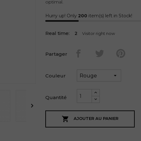
optimal.
Hurry up! Only
200
item(s) left in Stock!
Real time:
2
Visitor right now
Partager
Couleur
Quantité


AJOUTER AU PANIER