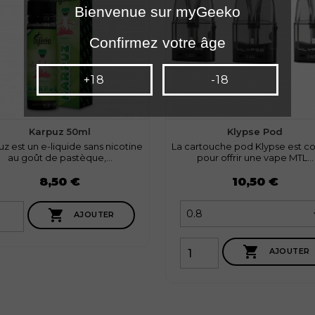
Bienvenue sur myGeeko
Confirmez votre âge
+18
-18
Karpuz 50ml
Klypse Pod
z est un e-liquide sans nicotine
La cartouche pod Klypse est c
au goût de pastèque,...
pour offrir une vape MTL...
Prix
8,50 €
10,50 €

AJOUTER

AJOUTER