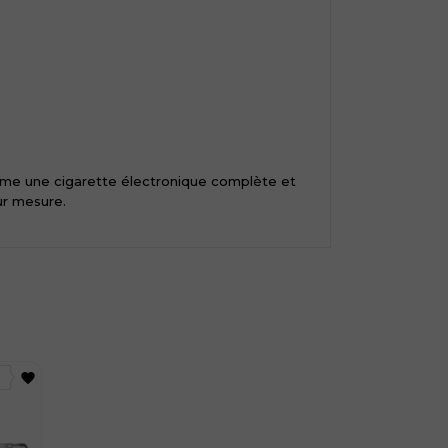
mme une cigarette électronique complète et
sur mesure.
favorite