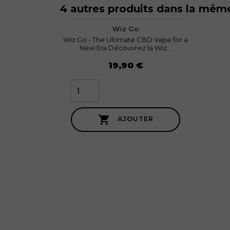
4 autres produits dans la même
favorite
0
Wiz Go
Wiz Go - The Ultimate CBD Vape for a
Les ré
New Era Découvrez la Wiz...
Prix
Prix
19,90 €

AJOUTER