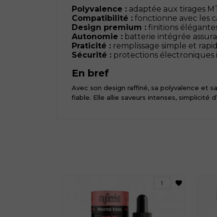
Polyvalence :
adaptée aux tirages MT
Compatibilité :
fonctionne avec les c
Design premium :
finitions élégant
Autonomie :
batterie intégrée assura
Praticité :
remplissage simple et rapide
Sécurité :
protections électroniques 
En bref
Avec son design raffiné, sa polyvalence et 
fiable. Elle allie saveurs intenses, simplicit
favorite
1