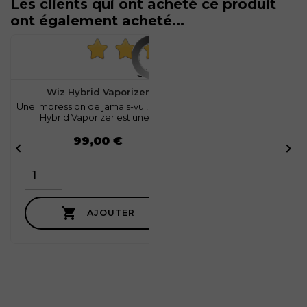
Les clients qui ont acheté ce produit
ont également acheté...
favorite
1
31 avis
Wiz Hybrid Vaporizer
Une impression de jamais-vu ! Le Wiz
Hybrid Vaporizer est une...
Prix
99,00 €



AJOUTER