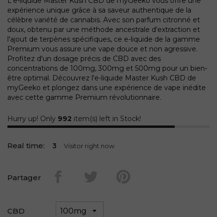
L'e-liquide Master Kush CBD de myGeeko vous offre une
expérience unique grâce à sa saveur authentique de la
célèbre variété de cannabis. Avec son parfum citronné et
doux, obtenu par une méthode ancestrale d'extraction et
l'ajout de terpènes spécifiques, ce e-liquide de la gamme
Premium vous assure une vape douce et non agressive.
Profitez d'un dosage précis de CBD avec des
concentrations de 100mg, 300mg et 500mg pour un bien-
être optimal. Découvrez l'e-liquide Master Kush CBD de
myGeeko et plongez dans une expérience de vape inédite
avec cette gamme Premium révolutionnaire.
Hurry up! Only
992
item(s) left in Stock!
Real time:
3
Visitor right now
Partager
CBD