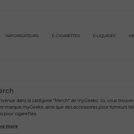
VAPORISATEURS
E-CIGARETTES
E-LIQUIDES
H
erch
nvenue dans la catégorie "Merch" de myGeeko. Ici, vous trouvere
re marque myGeeko, ainsi que des accessoires pour fumeurs tels
is pour cigarettes.
ow more