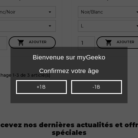


AJOUTER
AJOUTER
Bienvenue sur myGeeko
Confirmez votre âge
chage 1-3 de 3 article(s)
+18
-18
cevez nos dernières actualités et off
spéciales