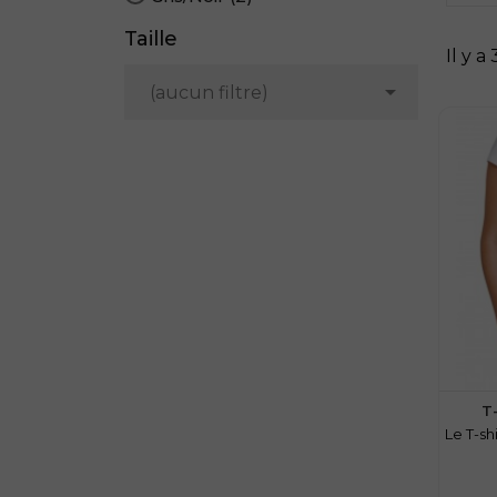
Taille
Il y a

(aucun filtre)
T
Le T-sh
Prix