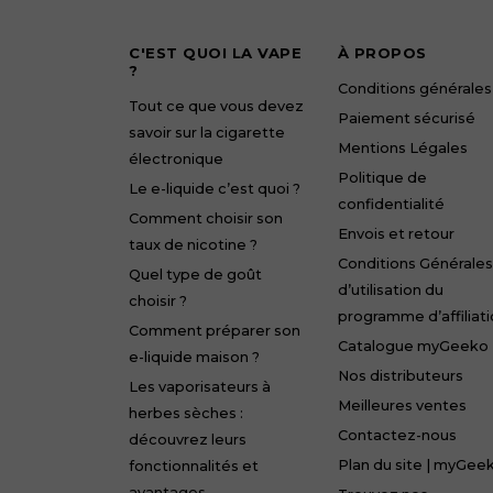
C'EST QUOI LA VAPE
À PROPOS
?
Conditions générales
Tout ce que vous devez
Paiement sécurisé
savoir sur la cigarette
Mentions Légales
électronique
Politique de
Le e-liquide c’est quoi ?
confidentialité
Comment choisir son
Envois et retour
taux de nicotine ?
Conditions Générales
Quel type de goût
d’utilisation du
choisir ?
programme d’affiliat
Comment préparer son
Catalogue myGeeko
e-liquide maison ?
Nos distributeurs
Les vaporisateurs à
Meilleures ventes
herbes sèches :
Contactez-nous
découvrez leurs
Plan du site | myGee
fonctionnalités et
avantages