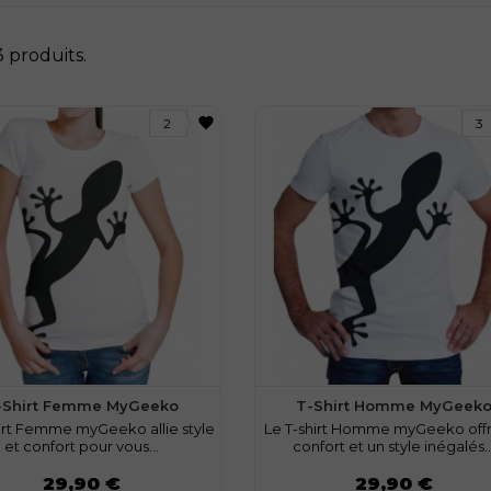
 3 produits.
favorite
2
3
-Shirt Femme MyGeeko
T-Shirt Homme MyGeek
irt Femme myGeeko allie style
Le T-shirt Homme myGeeko off
et confort pour vous...
confort et un style inégalés..
Prix
29,90 €
29,90 €