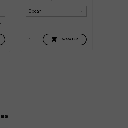

AJOUTER
res