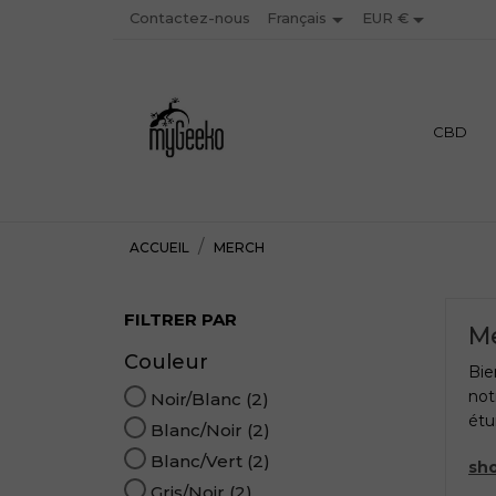


Contactez-nous
EUR €
Français
PREMIUM
CBD
ACCUEIL
MERCH
FILTRER PAR
M
Couleur
Bie
not
Noir/Blanc
(2)
étu
Blanc/Noir
(2)
Blanc/Vert
(2)
sh
Gris/Noir
(2)