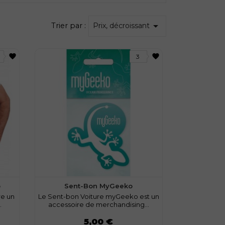

Trier par :
Prix, décroissant
favorite
favorite
3
o
Sent-Bon MyGeeko
re un
Le Sent-bon Voiture myGeeko est un
.
accessoire de merchandising...
Prix
5,00 €