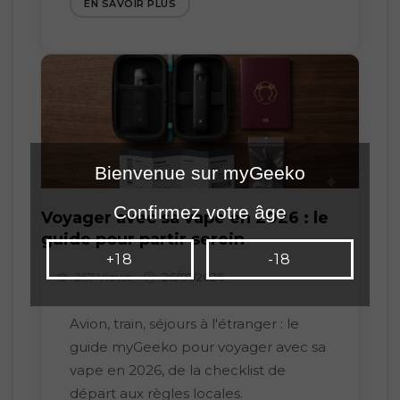
EN SAVOIR PLUS
Bienvenue sur myGeeko
Confirmez votre âge
Voyager avec sa vape en 2026 : le
guide pour partir serein
+18
-18
267 Views
26/07/2026
visibility

Avion, train, séjours à l'étranger : le
guide myGeeko pour voyager avec sa
vape en 2026, de la checklist de
départ aux règles locales.