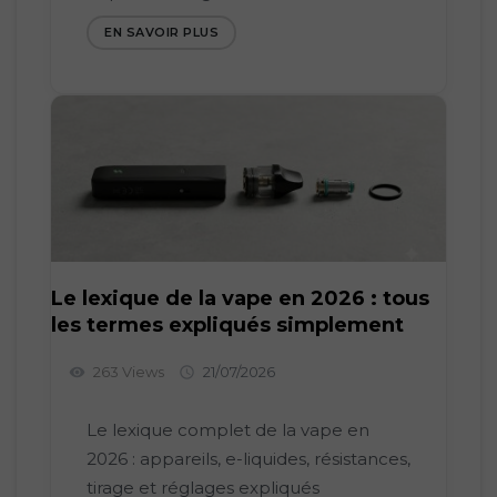
EN SAVOIR PLUS
Le lexique de la vape en 2026 : tous
les termes expliqués simplement
263 Views
21/07/2026
visibility

Le lexique complet de la vape en
2026 : appareils, e-liquides, résistances,
tirage et réglages expliqués