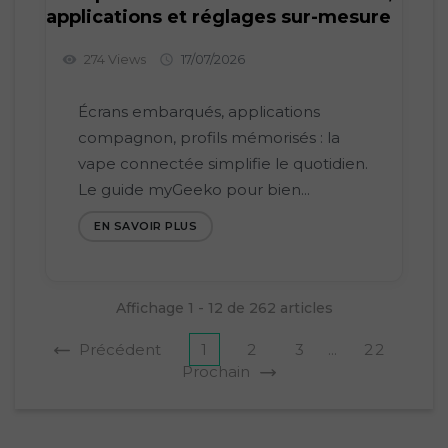
applications et réglages sur-mesure
274 Views
17/07/2026
visibility

Écrans embarqués, applications
compagnon, profils mémorisés : la
vape connectée simplifie le quotidien.
Le guide myGeeko pour bien...
EN SAVOIR PLUS
Affichage 1 - 12 de 262 articles
Précédent
1
2
3
...
22
Prochain