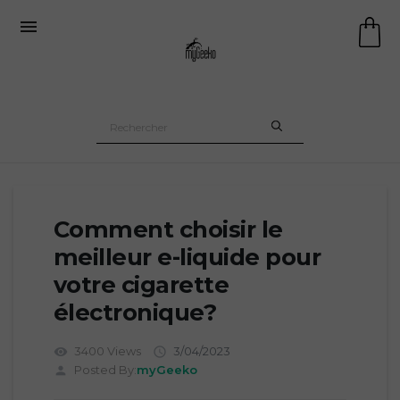

Comment choisir le
meilleur e-liquide pour
votre cigarette
électronique?
3400 Views
3/04/2023
visibility

Posted By:
myGeeko
person