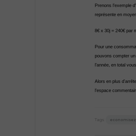
Prenons l’exemple d’
représente en moyen
8€ x 30j = 240€ par 
Pour une consommatio
pouvons compter un ap
l’année, en total vo
Alors en plus d'arrê
l’espace commentair
Tags:
economisez