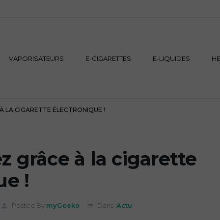
VAPORISATEURS
E-CIGARETTES
E-LIQUIDES
H
 LA CIGARETTE ÉLECTRONIQUE !
 grâce à la cigarette
ue !
Posted By:
myGeeko
Dans :
Actu
person
list