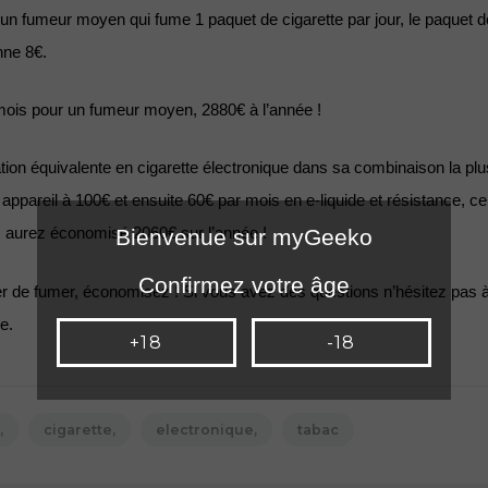
un fumeur moyen qui fume 1 paquet de cigarette par jour, le paquet de
ne 8€. 
mois pour un fumeur moyen, 2880€ à l’année ! 
n équivalente en cigarette électronique dans sa combinaison la plu
pareil à 100€ et ensuite 60€ par mois en e-liquide et résistance, ce q
Bienvenue sur myGeeko
us aurez économisé 2060€ sur l’année ! 
Confirmez votre âge
ter de fumer, économisez ! Si vous avez des questions n’hésitez pas à
e.
+18
-18
cigarette
electronique
tabac