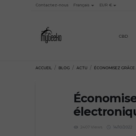


Contactez-nous
EUR €
Français
PREMIUM
CBD
ACCUEIL
BLOG
ACTU
ÉCONOMISEZ GRÂCE À
Économisez
électroniq
2407 Views
14/10/2022
visibility
