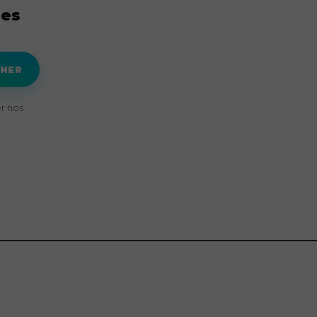
res
NNER
r nos