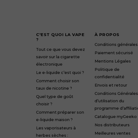
C'EST QUOI LA VAPE
À PROPOS
?
Conditions générales
Tout ce que vous devez
Paiement sécurisé
savoir sur la cigarette
Mentions Légales
électronique
Politique de
Le e-liquide c’est quoi ?
confidentialité
Comment choisir son
Envois et retour
taux de nicotine ?
Conditions Générales
Quel type de goût
d’utilisation du
choisir ?
programme d’affiliat
Comment préparer son
Catalogue myGeeko
e-liquide maison ?
Nos distributeurs
Les vaporisateurs à
Meilleures ventes
herbes sèches :