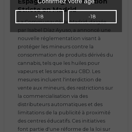
Espagne : Réglementation
Confirmez votre âge
Stricte en Madrid
+18
-18
La Communauté de Madrid, dirigée
par Isabel Díaz Ayuso, a annoncé une
nouvelle réglementation visant à
protéger les mineurs contre la
consommation de produits dérivés du
cannabis, tels que les huiles pour
vapeurs et les snacks au CBD. Les
mesures incluent l'interdiction de
vente aux mineurs, des restrictions sur
la commercialisation via des
distributeurs automatiques et des
limitations de la publicité à proximité
des centres éducatifs. Ces initiatives
font partie d'une réforme de la loi sur