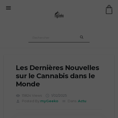

Les Dernières Nouvelles
sur le Cannabis dans le
Monde
15824 Views
1/02/2025
visibility

Posted By:
myGeeko
Dans :
Actu
person
list