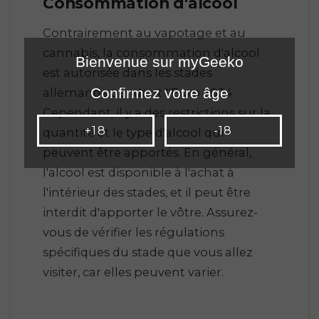
Consommation d'alcool
Contrairement au vapotage et au
cannabis, la consommation d'alcool
Bienvenue sur myGeeko
est autorisée dans les stades
Confirmez votre âge
allemands pendant l'Euro 2024.
Cependant, il y a des restrictions sur la
+18
-18
quantité et le type d'alcool qui
peuvent être apportés. En général,
l'alcool est disponible à l'achat à
l'intérieur des stades, et il peut être
interdit d'apporter le vôtre. Assurez-
vous de vérifier les régulations
spécifiques du stade que vous allez
visiter, car elles peuvent varier.