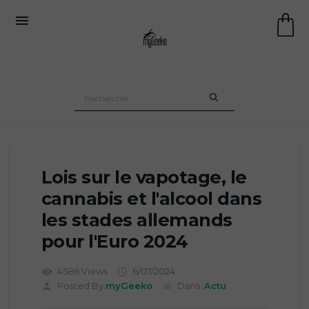

Lois sur le vapotage, le
cannabis et l'alcool dans
les stades allemands
pour l'Euro 2024
4586 Views
6/07/2024
visibility

Posted By:
myGeeko
Dans :
Actu
person
list