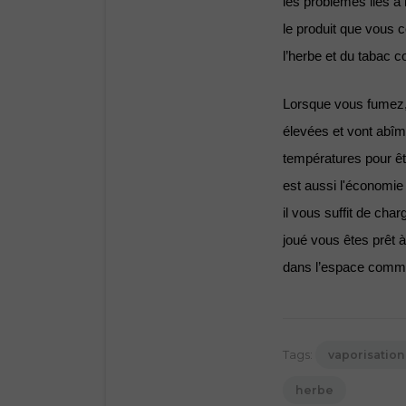
les problèmes liés 
le produit que vous c
l’herbe et du tabac 
Lorsque vous fumez, 
élevées et vont abîm
températures pour êtr
est aussi l'économie q
il vous suffit de char
joué vous êtes prêt 
dans l’espace comment
Tags:
vaporisation
herbe