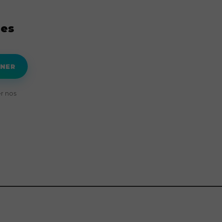
res
NNER
r nos