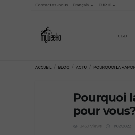


Contactez-nous
EUR €
Français
PREMIUM
CBD
ACCUEIL
BLOG
ACTU
POURQUOI LA VAPORI
Pourquoi l
pour vous
3459 Views
11/02/2022
visibility
