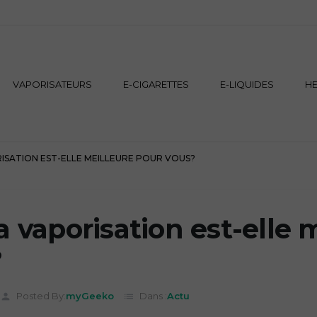
VAPORISATEURS
E-CIGARETTES
E-LIQUIDES
H
SATION EST-ELLE MEILLEURE POUR VOUS?
a vaporisation est-elle 
?
Posted By:
myGeeko
Dans :
Actu
person
list