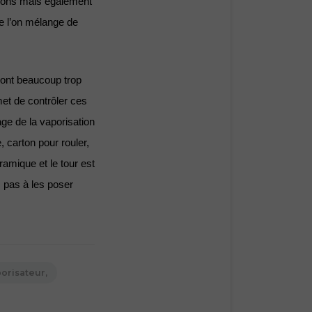
mons mais également 
e l’on mélange de 
ont beaucoup trop 
et de contrôler ces 
ge de la vaporisation 
 carton pour rouler, 
ramique et le tour est 
 pas à les poser 
orisateur