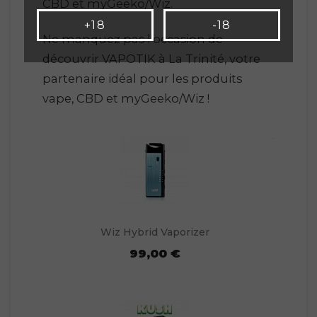
CBD et myGeeko/Wiz.
+18
-18
Ne manquez pas l'occasion de
découvrir VAPOTIK à La Trinité, votre
partenaire idéal pour les produits
vape, CBD et myGeeko/Wiz !
Wiz Hybrid Vaporizer
99,00 €