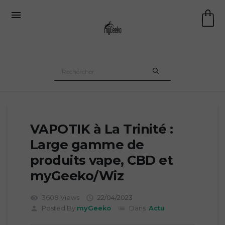

VAPOTIK à La Trinité :
Large gamme de
produits vape, CBD et
myGeeko/Wiz
3608 Views
22/04/2023
visibility

Posted By:
myGeeko
Dans :
Actu
person
list